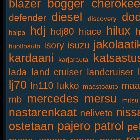
bogger
cheroke
blazer
diesel
do
defender
discovery
hilux
hdj
hdj80
hiace
h
halpa
jakolaati
isory
isuzu
huoltoauto
kardaani
katsastu
karjarauta
lada
land cruiser
landcruiser
lj70
ln110
lukko
maa
maastoauto
mercedes
mersu
mb
mitsu
niss
nastarenkaat
neliveto
pajero
patrol
ostetaan
pel
re