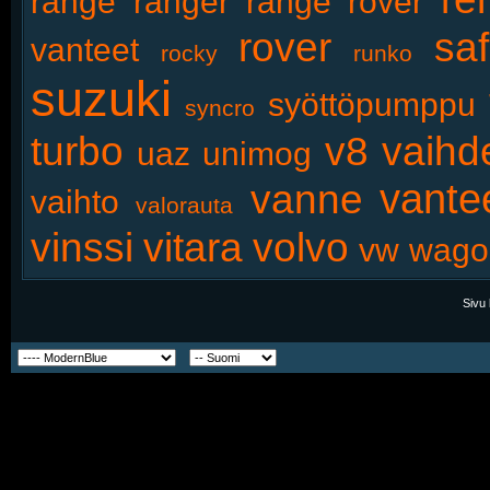
range
ranger
range rover
rover
saf
vanteet
rocky
runko
suzuki
syöttöpumppu
syncro
turbo
v8
vaihd
uaz
unimog
vante
vanne
vaihto
valorauta
vinssi
vitara
volvo
vw
wago
Sivu 