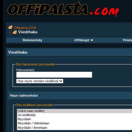
Offipalsta.COM
Viestihaku
Rekisteröidy
Offiblogit
Yhtei
Viestihaku
Etsi hakusanan perusteella
Hakusana(t):
Haun vaihtoehdot
Etsi etuliitteen perusteella