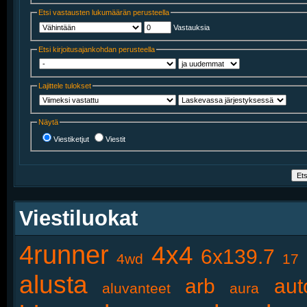
Etsi vastausten lukumäärän perusteella
Vastauksia
Etsi kirjoitusajankohdan perusteella
Lajittele tulokset
Näytä
Viestiketjut
Viestit
Viestiluokat
4runner
4x4
6x139.7
4wd
17
alusta
arb
aut
aluvanteet
aura