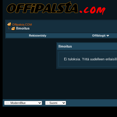
Offipalsta.COM
Ilmoitus
Rekisteröidy
Offiblogit
Ilmoitus
Ei tuloksia. Yritä uudelleen erilaisi