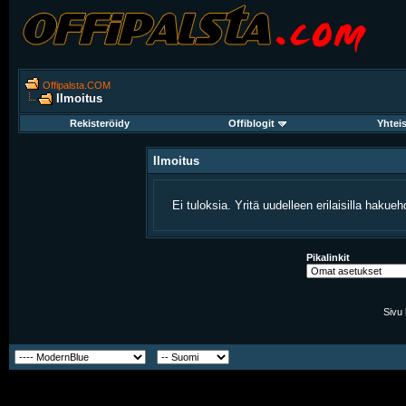
Offipalsta.COM
Ilmoitus
Rekisteröidy
Offiblogit
Yhtei
Ilmoitus
Ei tuloksia. Yritä uudelleen erilaisilla hakuehd
Pikalinkit
Sivu 