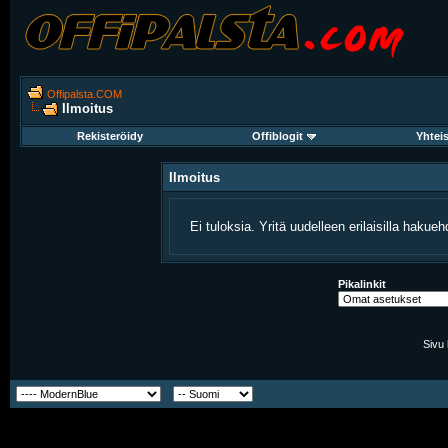
Offipalsta.COM
Ilmoitus
Rekisteröidy
Offiblogit
Yhtei
Ilmoitus
Ei tuloksia. Yritä uudelleen erilaisilla hakuehd
Pikalinkit
Sivu 