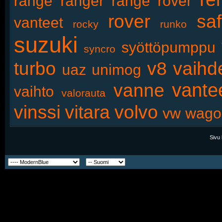
range
ranger
range rover
rover
saf
vanteet
rocky
runko
suzuki
syöttöpumppu
syncro
turbo
v8
vaihd
uaz
unimog
vante
vanne
vaihto
valorauta
vinssi
vitara
volvo
vw
wago
Sivu 