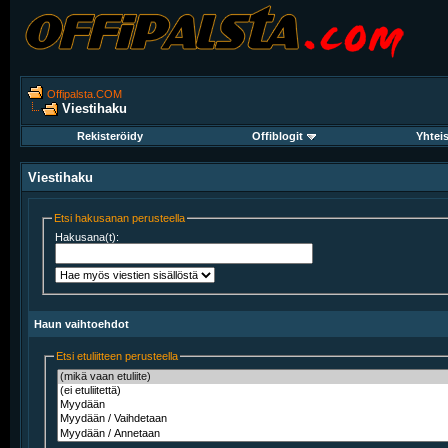
Offipalsta.COM
Viestihaku
Rekisteröidy
Offiblogit
Yhtei
Viestihaku
Etsi hakusanan perusteella
Hakusana(t):
Haun vaihtoehdot
Etsi etuliitteen perusteella