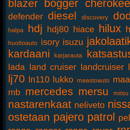
bogger
cheroke
blazer
diesel
do
defender
discovery
hilux
hdj
hdj80
hiace
h
halpa
jakolaati
isory
isuzu
huoltoauto
kardaani
katsastu
karjarauta
lada
land cruiser
landcruiser
lj70
ln110
lukko
maa
maastoauto
mercedes
mersu
mb
mitsu
niss
nastarenkaat
neliveto
pajero
patrol
ostetaan
pel
re