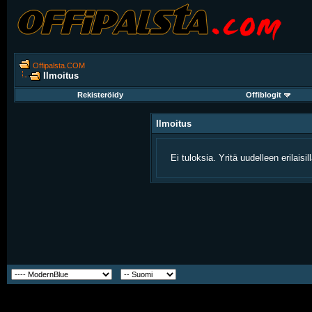
Offipalsta.COM
Ilmoitus
Rekisteröidy
Offiblogit
Ilmoitus
Ei tuloksia. Yritä uudelleen erilaisi