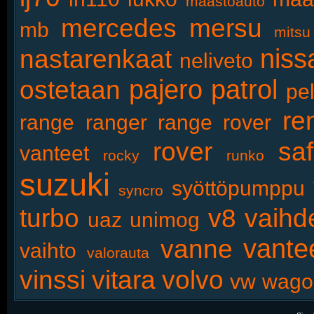
maastoauto
mercedes
mersu
mb
mitsu
niss
nastarenkaat
neliveto
pajero
patrol
ostetaan
pel
re
range
ranger
range rover
rover
saf
vanteet
rocky
runko
suzuki
syöttöpumppu
syncro
turbo
v8
vaihd
uaz
unimog
vante
vanne
vaihto
valorauta
vinssi
vitara
volvo
vw
wago