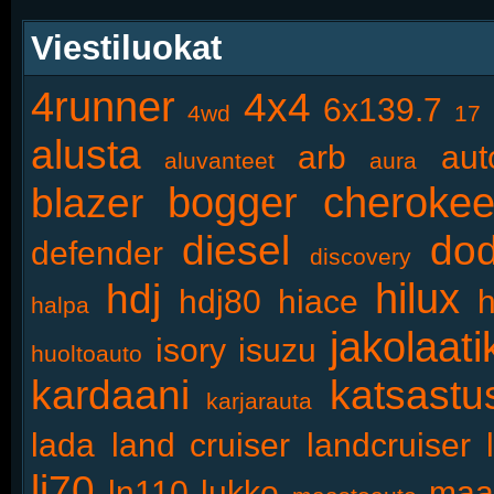
Viestiluokat
4runner
4x4
6x139.7
4wd
17
alusta
arb
aut
aluvanteet
aura
bogger
cheroke
blazer
diesel
do
defender
discovery
hilux
hdj
hdj80
hiace
h
halpa
jakolaati
isory
isuzu
huoltoauto
kardaani
katsastu
karjarauta
lada
land cruiser
landcruiser
lj70
ln110
lukko
maa