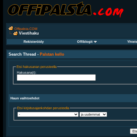
Offipalsta.COM
Viestihaku
Rekisteröidy
Offiblogit
Yhtei
Search Thread -
Palstan kello
Etsi hakusanan perusteella
Hakusana(t):
Haun vaihtoehdot
Etsi kirjoitusajankohdan perusteella