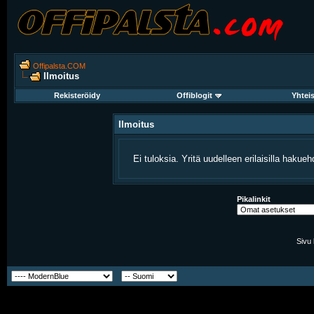
Offipalsta.COM
Ilmoitus
Rekisteröidy
Offiblogit
Yhtei
Ilmoitus
Ei tuloksia. Yritä uudelleen erilaisilla hakuehd
Pikalinkit
Sivu 