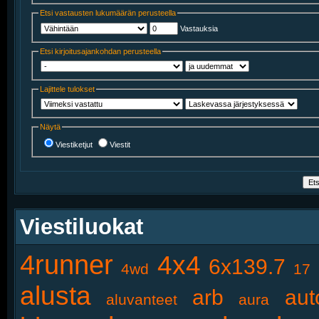
Etsi vastausten lukumäärän perusteella
Vastauksia
Etsi kirjoitusajankohdan perusteella
Lajittele tulokset
Näytä
Viestiketjut
Viestit
Viestiluokat
4runner
4x4
6x139.7
4wd
17
alusta
arb
aut
aluvanteet
aura