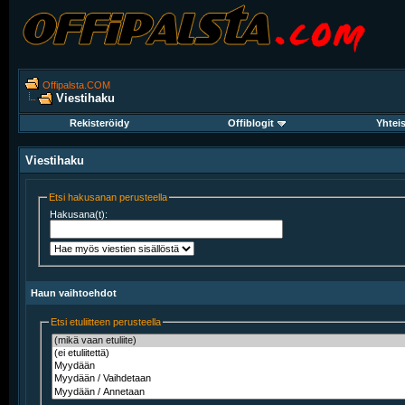
Offipalsta.COM
Viestihaku
Rekisteröidy
Offiblogit
Yhtei
Viestihaku
Etsi hakusanan perusteella
Hakusana(t):
Haun vaihtoehdot
Etsi etuliitteen perusteella