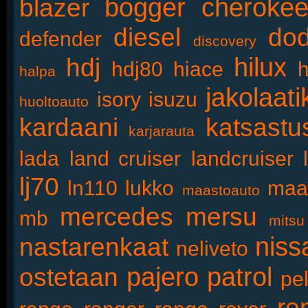
bogger
cheroke
blazer
diesel
do
defender
discovery
hilux
hdj
hdj80
hiace
h
halpa
jakolaati
isory
isuzu
huoltoauto
kardaani
katsastu
karjarauta
lada
land cruiser
landcruiser
lj70
ln110
lukko
maa
maastoauto
mercedes
mersu
mb
mitsu
niss
nastarenkaat
neliveto
pajero
patrol
ostetaan
pel
re