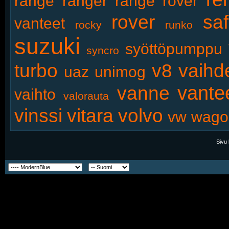
range
ranger
range rover
rover
saf
vanteet
rocky
runko
suzuki
syöttöpumppu
syncro
turbo
v8
vaihd
uaz
unimog
vante
vanne
vaihto
valorauta
vinssi
vitara
volvo
vw
wago
Sivu 