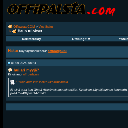
Offipalsta.COM
>
Viestihaku
Haun tulokset
Rekisteröidy
Offiblogit
Yhtei
Haku:
Käyttäjätunnuksella:
offroadjouni
01.09.2024, 08:54
huijari myyjä?
Kirjoittanut
offroadjouni
Ei siinä auta kun lähteä rikosilmoitusta...
Ei siinä auta kun lähteä rikosilmoitusta tekemään. Kyseinen käyttäjätunnus bannattiin,
p=1475248#post1475248