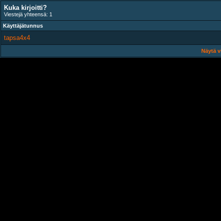
Kuka kirjoitti?
Viestejä yhteensä: 1
Käyttäjätunnus
tapsa4x4
Näytä v