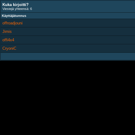
Kuka kirjoitti?
Viestejä yhteensä: 6
Käyttäjätunnus
offroadjouni
Jimis
offi4x4
CryoniC