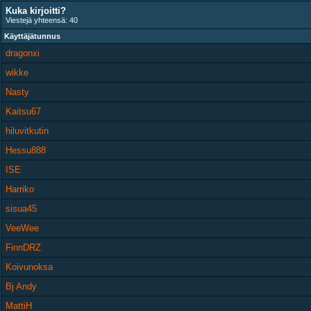
Kuka kirjoitti?
Viestejä yhteensä: 40
Käyttäjätunnus
dragonxi
wikke
Nasty
Kaitsu67
hiluvitkutin
Hessu888
ISE
Harriko
sisua45
VeeWee
FinnDRZ
Koivunoksa
Bj Andy
MattiH