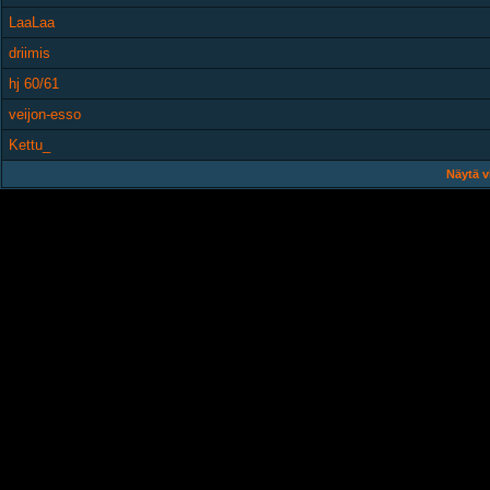
LaaLaa
driimis
hj 60/61
veijon-esso
Kettu_
Näytä v