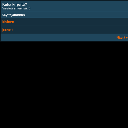
Kuka kirjoitti?
Viestejä yhteensä: 3
Käyttäjätunnus
kivinen
juuso-t
Näytä v