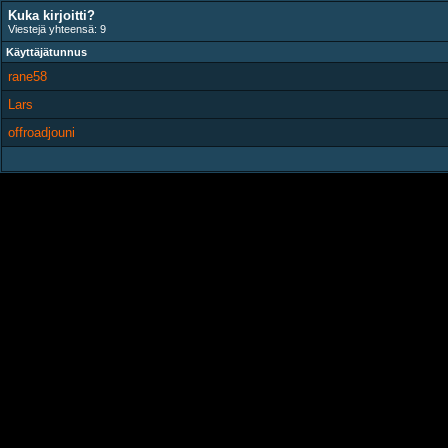
Kuka kirjoitti?
Viestejä yhteensä: 9
Käyttäjätunnus
rane58
Lars
offroadjouni