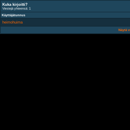
Kuka kirjoitti?
Viestejä yhteensä: 1
Käyttäjätunnus
heimohuima
Näytä v