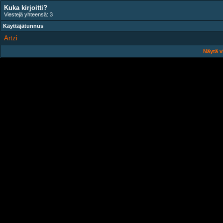
Kuka kirjoitti?
Viestejä yhteensä: 3
Käyttäjätunnus
Artzi
Näytä v