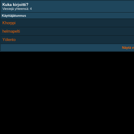
Kuka kirjoitti?
Viestejä yhteensä: 4
Käyttäjätunnus
Khorppi
helmapelti
Yölento
Näytä v