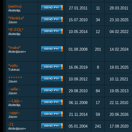
(welmu)
27.01.2011
11
28.03.2011
Aloittelija
*Henkka*
15.07.2010
34
23.10.2025
Jäsen
*IF-FOL*
10.05.2014
12
04.02.2022
Aloittelija
*make*
01.08.2008
201
14.02.2024
Aktiivijäsen+
*vellu
16.06.2019
8
19.01.2025
Tulokas
++++++
10.09.2012
38
10.11.2021
Jäsen
- wille -
29.08.2010
84
19.05.2013
Jäsen
---Läjä---
06.11.2008
17
22.11.2010
Aloittelija
--uppi--
21.11.2014
59
20.06.2026
Jäsen
-71
05.01.2004
241
17.08.2020
Aktiivijäsen+