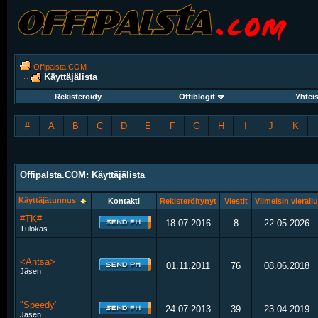
Offipalsta.COM
Käyttäjälista
Rekisteröidy
Offiblogit
Yhtei
#
A
B
C
D
E
F
G
H
I
J
K
Offipalsta.COM: Käyttäjälista
Käyttäjätunnus
Kontakti
Rekisteröitynyt
Viestit
Viimeisin vierailu
#TK#
18.07.2016
8
22.05.2026
Tulokas
<Antsa>
01.11.2011
76
08.06.2018
Jäsen
"Speedy"
24.07.2013
39
23.04.2019
Jäsen