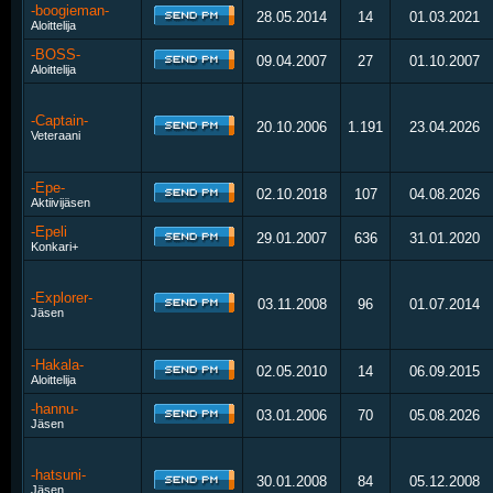
-boogieman-
28.05.2014
14
01.03.2021
Aloittelija
-BOSS-
09.04.2007
27
01.10.2007
Aloittelija
-Captain-
20.10.2006
1.191
23.04.2026
Veteraani
-Epe-
02.10.2018
107
04.08.2026
Aktiivijäsen
-Epeli
29.01.2007
636
31.01.2020
Konkari+
-Explorer-
03.11.2008
96
01.07.2014
Jäsen
-Hakala-
02.05.2010
14
06.09.2015
Aloittelija
-hannu-
03.01.2006
70
05.08.2026
Jäsen
-hatsuni-
30.01.2008
84
05.12.2008
Jäsen