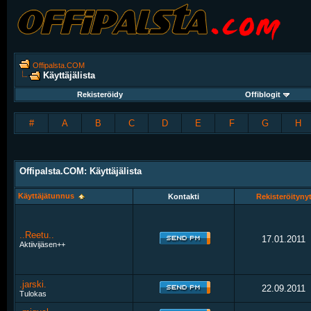
Offipalsta.COM
Käyttäjälista
Rekisteröidy
Offiblogit
#
A
B
C
D
E
F
G
H
Offipalsta.COM: Käyttäjälista
Käyttäjätunnus
Kontakti
Rekisteröityny
..Reetu..
17.01.2011
Aktiivijäsen++
.jarski.
22.09.2011
Tulokas