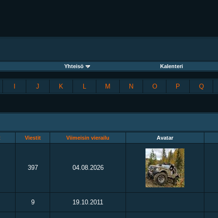
Yhteisö
Kalenteri
I
J
K
L
M
N
O
P
Q
t
Viestit
Viimeisin vierailu
Avatar
397
04.08.2026
9
19.10.2011