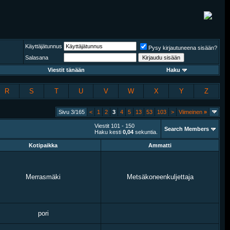
Käyttäjätunnus
Pysy kirjautuneena sisään?
Salasana
Viestit tänään
Haku
R
S
T
U
V
W
X
Y
Z
Sivu 3/165
<
1
2
3
4
5
13
53
103
>
Viimeinen
»
Viestit 101 - 150
Search Members
Haku kesti
0,04
sekuntia.
Kotipaikka
Ammatti
Merrasmäki
Metsäkoneenkuljettaja
pori