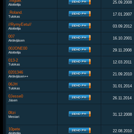
.miguel.
25.09.2008
Aloittelija
.Roland.
17.01.2007
Tulokas
//RymyEetu//
03.09.2012
Aloittelija
007
16.10.2001
Aktiivijäsen
00JONE00
29.11.2008
Aloittelija
013-2
12.03.2011
Tulokas
0201346
21.09.2010
Aktiivijäsen++
06JH
31.01.2014
Tulokas
0Jesse0
26.11.2014
Jäsen
0ltzi
31.12.2008
Mestari
10pete
22.08.2010
Aloittelija