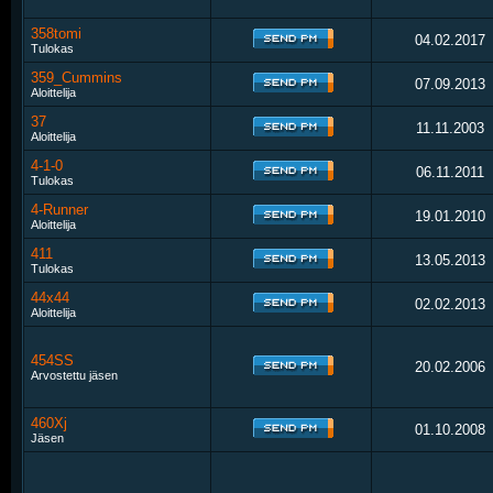
358tomi
04.02.2017
Tulokas
359_Cummins
07.09.2013
Aloittelija
37
11.11.2003
Aloittelija
4-1-0
06.11.2011
Tulokas
4-Runner
19.01.2010
Aloittelija
411
13.05.2013
Tulokas
44x44
02.02.2013
Aloittelija
454SS
20.02.2006
Arvostettu jäsen
460Xj
01.10.2008
Jäsen