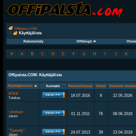
Offipalsta.COM
Käyttäjälista
Rekisteröidy
Offiblogit
Yhtei
#
A
B
C
D
E
F
G
H
I
J
K
Offipalsta.COM: Käyttäjälista
Käyttäjätunnus
Kontakti
Rekisteröitynyt
Viestit
Viimeisin vierailu
#TK#
18.07.2016
8
22.05.2026
Tulokas
<Antsa>
01.11.2011
76
08.06.2018
Jäsen
"Speedy"
24.07.2013
39
23.04.2019
Jäsen