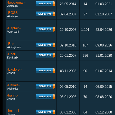
-boogieman-
28.05.2014
14
01.03.2021
Aloittelija
-BOSS-
09.04.2007
27
01.10.2007
Aloittelija
-Captain-
20.10.2006
1.191
23.04.2026
Veteraani
-Epe-
02.10.2018
107
09.08.2026
Aktiivijäsen
-Epeli
29.01.2007
636
31.01.2020
Konkari+
-Explorer-
03.11.2008
96
01.07.2014
Jäsen
-Hakala-
02.05.2010
14
06.09.2015
Aloittelija
-hannu-
03.01.2006
70
08.08.2026
Jäsen
-hatsuni-
30.01.2008
84
05.12.2008
Jäsen