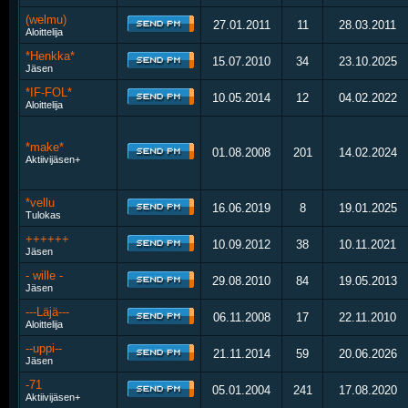
(welmu)
27.01.2011
11
28.03.2011
Aloittelija
*Henkka*
15.07.2010
34
23.10.2025
Jäsen
*IF-FOL*
10.05.2014
12
04.02.2022
Aloittelija
*make*
01.08.2008
201
14.02.2024
Aktiivijäsen+
*vellu
16.06.2019
8
19.01.2025
Tulokas
++++++
10.09.2012
38
10.11.2021
Jäsen
- wille -
29.08.2010
84
19.05.2013
Jäsen
---Läjä---
06.11.2008
17
22.11.2010
Aloittelija
--uppi--
21.11.2014
59
20.06.2026
Jäsen
-71
05.01.2004
241
17.08.2020
Aktiivijäsen+