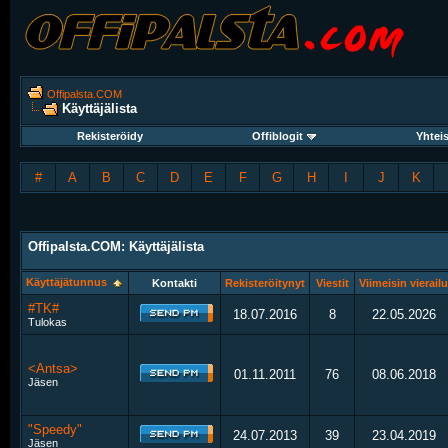
Offipalsta.COM
Käyttäjälista
Rekisteröidy
Offiblogit
Yhtei
#
A
B
C
D
E
F
G
H
I
J
K
Offipalsta.COM: Käyttäjälista
Käyttäjätunnus
Kontakti
Rekisteröitynyt
Viestit
Viimeisin vierailu
#TK#
18.07.2016
8
22.05.2026
Tulokas
<Antsa>
01.11.2011
76
08.06.2018
Jäsen
"Speedy"
24.07.2013
39
23.04.2019
Jäsen