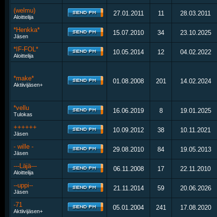
(welmu)
27.01.2011
11
28.03.2011
Aloittelija
*Henkka*
15.07.2010
34
23.10.2025
Jäsen
*IF-FOL*
10.05.2014
12
04.02.2022
Aloittelija
*make*
01.08.2008
201
14.02.2024
Aktiivijäsen+
*vellu
16.06.2019
8
19.01.2025
Tulokas
++++++
10.09.2012
38
10.11.2021
Jäsen
- wille -
29.08.2010
84
19.05.2013
Jäsen
---Läjä---
06.11.2008
17
22.11.2010
Aloittelija
--uppi--
21.11.2014
59
20.06.2026
Jäsen
-71
05.01.2004
241
17.08.2020
Aktiivijäsen+