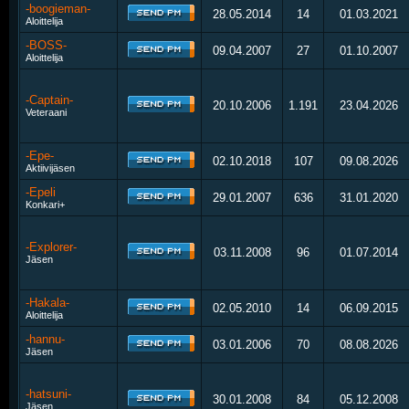
-boogieman-
28.05.2014
14
01.03.2021
Aloittelija
-BOSS-
09.04.2007
27
01.10.2007
Aloittelija
-Captain-
20.10.2006
1.191
23.04.2026
Veteraani
-Epe-
02.10.2018
107
09.08.2026
Aktiivijäsen
-Epeli
29.01.2007
636
31.01.2020
Konkari+
-Explorer-
03.11.2008
96
01.07.2014
Jäsen
-Hakala-
02.05.2010
14
06.09.2015
Aloittelija
-hannu-
03.01.2006
70
08.08.2026
Jäsen
-hatsuni-
30.01.2008
84
05.12.2008
Jäsen