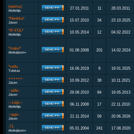
(welmu)
27.01.2011
11
28.03.2011
Aloittelija
*Henkka*
15.07.2010
34
23.10.2025
Jäsen
*IF-FOL*
10.05.2014
12
04.02.2022
Aloittelija
*make*
01.08.2008
201
14.02.2024
Aktiivijäsen+
*vellu
16.06.2019
8
19.01.2025
Tulokas
++++++
10.09.2012
38
10.11.2021
Jäsen
- wille -
29.08.2010
84
19.05.2013
Jäsen
---Läjä---
06.11.2008
17
22.11.2010
Aloittelija
--uppi--
21.11.2014
59
20.06.2026
Jäsen
-71
05.01.2004
241
17.08.2020
Aktiivijäsen+