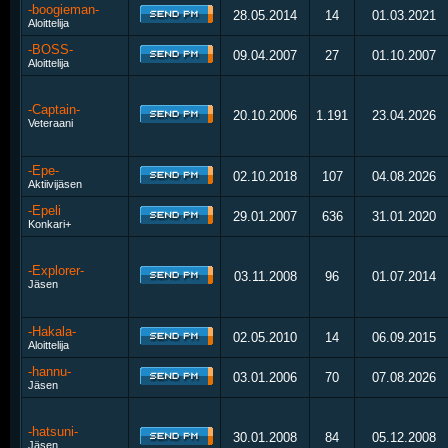
-boogieman-
28.05.2014
14
01.03.2021
Aloittelija
-BOSS-
09.04.2007
27
01.10.2007
Aloittelija
-Captain-
20.10.2006
1.191
23.04.2026
Veteraani
-Epe-
02.10.2018
107
04.08.2026
Aktiivijäsen
-Epeli
29.01.2007
636
31.01.2020
Konkari+
-Explorer-
03.11.2008
96
01.07.2014
Jäsen
-Hakala-
02.05.2010
14
06.09.2015
Aloittelija
-hannu-
03.01.2006
70
07.08.2026
Jäsen
-hatsuni-
30.01.2008
84
05.12.2008
Jäsen