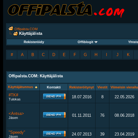
Offipalsta.COM
Käyttäjälista
Rekisteröidy
Offiblogit
Yhtei
#
A
B
C
D
E
F
G
H
I
J
K
Offipalsta.COM: Käyttäjälista
Käyttäjätunnus
Kontakti
Rekisteröitynyt
Viestit
Viimeisin vierailu
#TK#
18.07.2016
8
22.05.2026
Tulokas
<Antsa>
01.11.2011
76
08.06.2018
Jäsen
"Speedy"
24.07.2013
39
23.04.2019
Jäsen