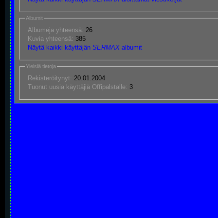
Albumit
Albumeja yhteensä:
26
Kuvia yhteensä:
385
Näytä kaikki käyttäjän
SERMAX
albumit
Yleisiä tietoja
Rekisteröitynyt:
20.01.2004
Tuonut uusia käyttäjiä Offipalstalle:
3