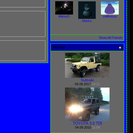
MikkoO
vellihousu
..Marko..
Show All Friends
Albumit
Sutsuki
06.08.2017
19:21
TOYOTA 3.0 TDI
04.09.2015
11:04