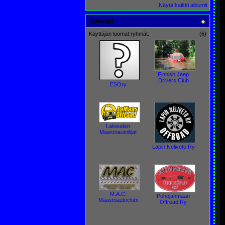
Näytä kaikki albumit
Ryhmä(t)
Käyttäjän luomat ryhmät:
(6)
Finnish Jeep
Drivers Club
ESOry
Lakeuden
Maastoautoilijat
Lapin Neliveto Ry
M.A.C.
Pohojanmaan
Maastoautoclubi
Offroad Ry