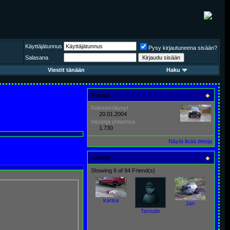
Käyttäjätunnus
Pysy kirjautuneena sisään?
Salasana
Viestit tänään
Haku
Tietoja
Rekisteröitynyt
20.01.2004
Viestejä yhteensä
1.730
Näytä lisää tietoja
Kaverit
Showing 6 of 94 Friend(s)
karisa
Jari
Temutin