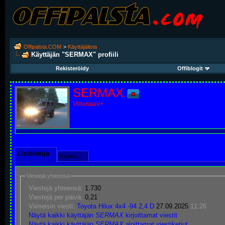
Offipalsta.COM
>
Käyttäjälista
Käyttäjän "SERMAX" profiili
Rekisteröidy
Offiblogit
SERMAX
Veteraani+
Lisätietoja
Kaverit
Viestejä yhteensä
Viestejä yhteensä:
1.730
Viestejä per päivä:
0,21
Viimeisin viesti:
Toyota Hilux 4x4 -94 2,4 D
27.09.2025
11:26
Näytä kaikki käyttäjän
SERMAX
kirjoittamat viestit
Näytä kaikki käyttäjän
SERMAX
aloittamat viestiketjut