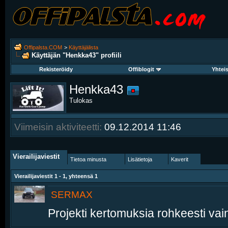
Offipalsta.COM
>
Käyttäjälista
Käyttäjän "Henkka43" profiili
Rekisteröidy
Offiblogit
Yhtei
Henkka43
Tulokas
Viimeisin aktiviteetti:
09.12.2014
11:46
Vierailijaviestit
Tietoa minusta
Lisätietoja
Kaverit
Vierailijaviestit 1 -
1
, yhteensä
1
SERMAX
Projekti kertomuksia rohkeesti vain..