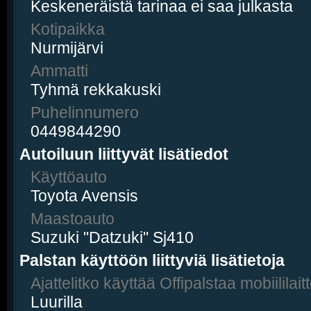
Keskeneräistä tarinaa ei saa julkasta
Kotipaikka
Nurmijärvi
Ammatti
Tyhmä rekkakuski
Puhelinnumero
0449844290
Autoiluun liittyvät lisätiedot
Käyttöauto
Toyota Avensis
Maastoauto
Suzuki "Datzuki" Sj410
Palstan käyttöön liittyviä lisätietoja
Ajattelitko käyttää Offipalstaa mobiililaitt
Luurilla