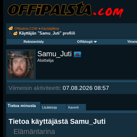
Offipalsta.COM
>
Käyttäjälista
Käyttäjän "Samu_Juti" profiili
Rekisteröidy
Offiblogit
Yhtei
Samu_Juti
Aloittelija
Viimeisin aktiviteetti:
07.08.2026
08:57
Tietoa minusta
Lisätietoja
Kaverit
Tietoa käyttäjästä Samu_Juti
Elämäntarina