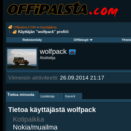
Offipalsta.COM
>
Käyttäjälista
Käyttäjän "wolfpack" profiili
Rekisteröidy
Offiblogit
Yhtei
wolfpack
Aloittelija
Viimeisin aktiviteetti:
26.09.2014
21:17
Tietoa minusta
Lisätietoja
Kaverit
Tietoa käyttäjästä wolfpack
Kotipaikka
Nokia/muailma