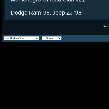
Dodge Ram '95, Jeep ZJ '96
Sivu 