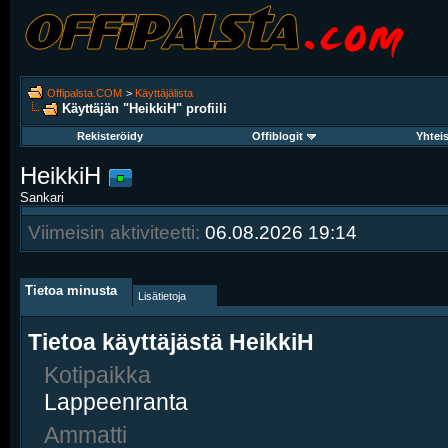
Offipalsta.COM
>
Käyttäjälista
Käyttäjän "HeikkiH" profiili
Rekisteröidy
Offiblogit
Yhtei
HeikkiH
Sankari
Viimeisin aktiviteetti:
06.08.2026
19:14
Tietoa minusta
Lisätietoja
Tietoa käyttäjästä HeikkiH
Kotipaikka
Lappeenranta
Ammatti