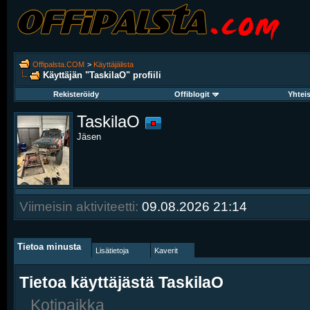
Offipalsta.COM
>
Käyttäjälista
Käyttäjän "TaskilaO" profiili
Rekisteröidy
Offiblogit
Yhtei
TaskilaO
Jäsen
Viimeisin aktiviteetti:
09.08.2026
21:14
Tietoa minusta
Lisätietoja
Kaverit
Tietoa käyttäjästä TaskilaO
Kotipaikka