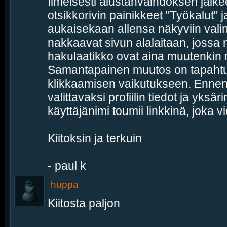
Ilmeisesti alustanvaihdoksen jälke
otsikkorivin painikkeet "Työkalut" ja
aukaisekaan allensa näkyviin vali
nakkaavat sivun alalaitaan, jossa n
hakulaatikko ovat aina muutenkin 
Samantapainen muutos on tapahtu
klikkaamisen vaikutukseen. Ennen 
valittavaksi profiilin tiedot ja yks
käyttäjänimi toumii linkkinä, joka vie
Kiitoksin ja terkuin
- paul k
huppa
Kiitosta paljon