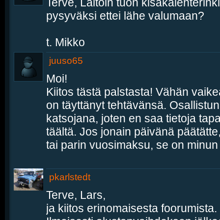
Terve, Laitoin tuon kisakalenterinkin
pysyväksi ettei lähe valumaan?
t. Mikko
juuso65
Moi!
Kiitos tästä palstasta! Vähän vaik
on täyttänyt tehtävänsä. Osallistu
katsojana, joten en saa tietoja ta
täältä. Jos jonain päivänä päätätte
tai parin vuosimaksu, se on minun 
pkarlstedt
Terve, Lars,
ja kiitos erinomaisesta foorumista.