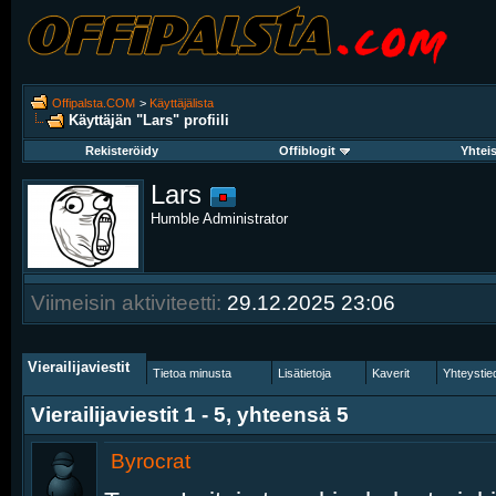
Offipalsta.COM
>
Käyttäjälista
Käyttäjän "Lars" profiili
Rekisteröidy
Offiblogit
Yhtei
Lars
Humble Administrator
Viimeisin aktiviteetti:
29.12.2025
23:06
Vierailijaviestit
Tietoa minusta
Lisätietoja
Kaverit
Yhteystie
Vierailijaviestit 1 -
5
, yhteensä
5
Byrocrat