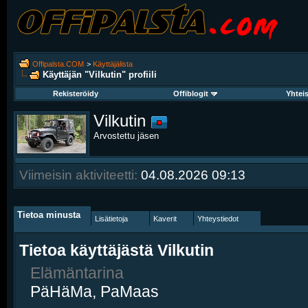
Offipalsta.COM
>
Käyttäjälista
Käyttäjän "Vilkutin" profiili
Rekisteröidy
Offiblogit
Yhtei
Vilkutin
Arvostettu jäsen
Viimeisin aktiviteetti:
04.08.2026
09:13
Tietoa minusta
Lisätietoja
Kaverit
Yhteystiedot
Tietoa käyttäjästä Vilkutin
Elämäntarina
PäHäMa, PaMaas