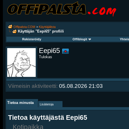
Offipalsta.COM
>
Käyttäjälista
Käyttäjän "Eepi65" profiili
Rekisteröidy
Offiblogit
Yhtei
Eepi65
Tulokas
Viimeisin aktiviteetti:
05.08.2026
21:03
Tietoa minusta
Lisätietoja
Tietoa käyttäjästä Eepi65
Kotipaikka