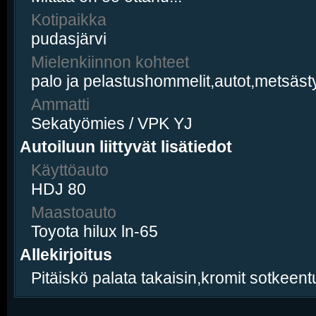
Kotipaikka
pudasjärvi
Mielenkiinnon kohteet
palo ja pelastushommelit,autot,metsäst
Ammatti
Sekatyömies / VPK YJ
Autoiluun liittyvät lisätiedot
Käyttöauto
HDJ 80
Maastoauto
Toyota hilux ln-65
Allekirjoitus
Pitäiskö palata takaisin,kromit sotkeent