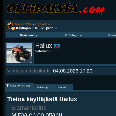
Offipalsta.COM
>
Käyttäjälista
Käyttäjän "Hailux" profiili
Rekisteröidy
Offiblogit
Yhtei
Hailux
Veteraani+
Viimeisin aktiviteetti:
04.08.2026
17:20
Tietoa minusta
Lisätietoja
Kaverit
Tietoa käyttäjästä Hailux
Elämäntarina
Mittää en oo ottanu...