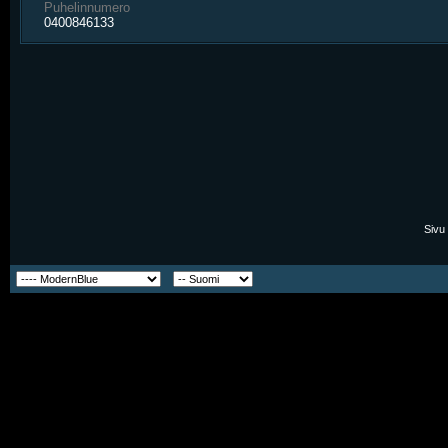
Puhelinnumero
0400846133
Sivu 