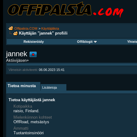
Offipalsta.COM
>
Käyttäjälista
Käyttäjän "jannek" profiili
Rekisteröidy
Offiblogit
Yhtei
jannek
Aktiivijäsen+
Viimeisin aktiviteetti:
06.06.2023
15:41
Tietoa minusta
Lisätietoja
Tietoa käyttäjästä jannek
Kotipaikka
raisio, Finland.
Mielenkiinnon kohteet
OffRoad, metsästys
Ammatti
Tuotantoinsinööri