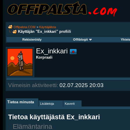
Offipalsta.COM
>
Käyttäjälista
Käyttäjän "Ex_inkkari" profiili
Rekisteröidy
Offiblogit
Yhtei
Ex_inkkari
Korpraali
Viimeisin aktiviteetti:
02.07.2025
20:03
Tietoa minusta
Lisätietoja
Kaverit
Tietoa käyttäjästä Ex_inkkari
Elämäntarina