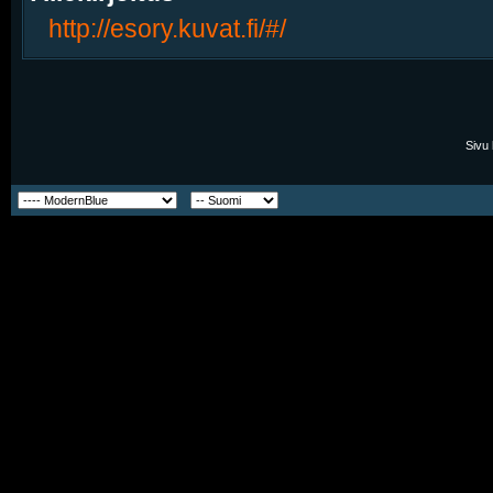
http://esory.kuvat.fi/#/
Sivu 