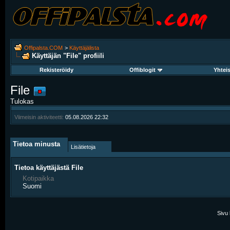
Offipalsta.COM
>
Käyttäjälista
Käyttäjän "File" profiili
Rekisteröidy
Offiblogit
Yhtei
File
Tulokas
Viimeisin aktiviteetti:
05.08.2026
22:32
Tietoa minusta
Lisätietoja
Tietoa käyttäjästä File
Kotipaikka
Suomi
Sivu 