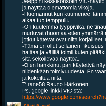
Jeeppini keskikonsolin VIC-näyttö 
ja näyttää olemattomia vikoja.
-Huomannut kun kuumenee, lämmöt
alkaa tuo temppuilu.
-On kuulemma tyyppivika, ne tinau
murtuvat (huomaa etten ymmärrä 
jotkut kätevät ovat niitä korjailleet
-Tämä on ollut sellainen "ikuisuus" 
haittaa ja välillä toimii kuten pitää
sitä sekoilevaa näyttöä.
-Olen hankkinut pari käytettyä näytt
niidenkään toimivuudesta. En vaan
ja kokeiltua niitä.
T: rane58 Rauno Härkönen
Ps. google linkki VIC:stä:
https://www.google.com/search?ne
Säätäjä_setä