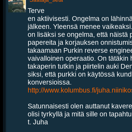
Terve
en aktiivisesti. Ongelma on lähinn
jälkeen. Yleensä menee vaikeaksi.
on lisäksi se ongelma, että näistä 
papereita ja korjauksen onnistumi
takaamaan Purkin reverse engineer
vaivalloinen operaatio. On tätäkin 
takaperin tutkin ja piirtelin auki
siksi, että purkki on käytössä kun
konversioissa.
http://www.kolumbus.fi/juha.niini
Satunnaisesti olen auttanut kaverei
olisi tyrkyllä ja mitä sille on tapaht
t. Juha