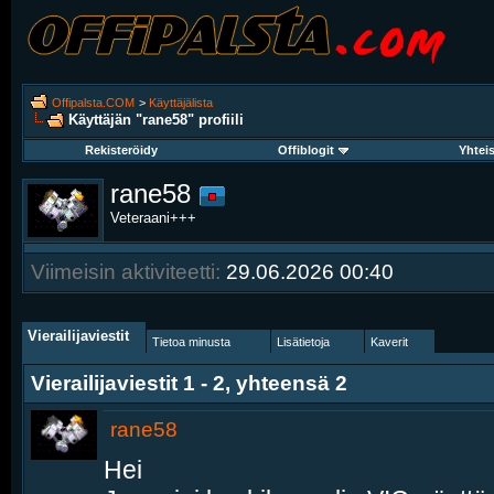
Offipalsta.COM
>
Käyttäjälista
Käyttäjän "rane58" profiili
Rekisteröidy
Offiblogit
Yhtei
rane58
Veteraani+++
Viimeisin aktiviteetti:
29.06.2026
00:40
Vierailijaviestit
Tietoa minusta
Lisätietoja
Kaverit
Vierailijaviestit 1 -
2
, yhteensä
2
rane58
Hei