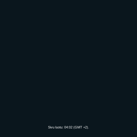
Sivu luotu:
04:02
(GMT +2).