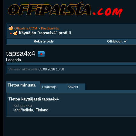
Offipalsta.COM
>
Käyttäjälista
Käyttäjän "tapsa4x4" profiili
Rekisteröidy
Offiblogit
tapsa4x4
Legenda
Viimeisin aktiviteetti:
05.08.2026
16:38
Tietoa minusta
Lisätietoja
Kaverit
Tietoa käyttäjästä tapsa4x4
Kotipaikka
lahti/hollola, Finland.