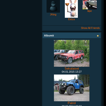
tiipe
JKing
Eetza
Show All Friends
Albumit
Sekalaiset
04.01.2015
13:27
Patrol