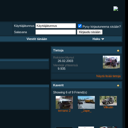
Käyttäjätunnus
Pysy kirjautuneena sisään?
Salasana
Viestit tänään
Haku
Tietoja
Rekisteröitynyt
26.02.2003
Viestejä yhteensä
9.935
Näytä lisää tietoja
Kaverit
Showing 6 of 9 Friend(s)
Vilkutin
terrano 2
_Jape_