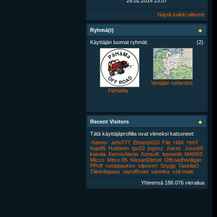
28.02.2014
23:07
Näytä kaikki albumit
Ryhmä(t)
Käyttäjän luomat ryhmät:
(2)
Venäjän safarointi
PäHäMa
Recent Visitors
Tätä käyttäjäprofiilia ovat viimeksi katsoneet:
-hannu-
artsi777
Elmerip010
File
H&K
HmT
hojo85
Huittinen
Ipu33
jogesz
JuiceL
Jussi69
kairala
KerrosAteria
KossuK
lepoantti
MARK0
Micco
Mitsu-95
NissanDiesel
Offroadhooligan
PPoff
romppaukko
slipoveri
Snygg
TaskilaO
Tiikeritapaus
uazoffroad
vannika
veli-matti
Yhteensä 186.076 vierailua