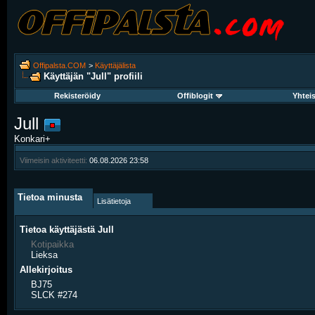
Offipalsta.COM
>
Käyttäjälista
Käyttäjän "Jull" profiili
Rekisteröidy
Offiblogit
Yhtei
Jull
Konkari+
Viimeisin aktiviteetti:
06.08.2026
23:58
Tietoa minusta
Lisätietoja
Tietoa käyttäjästä Jull
Kotipaikka
Lieksa
Allekirjoitus
BJ75
SLCK #274