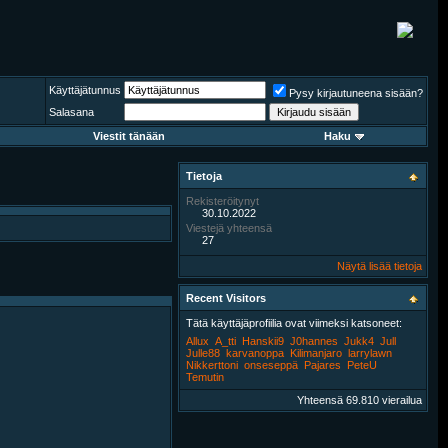
Käyttäjätunnus
Pysy kirjautuneena sisään?
Salasana
Viestit tänään
Haku
Tietoja
Rekisteröitynyt
30.10.2022
Viestejä yhteensä
27
Näytä lisää tietoja
Recent Visitors
Tätä käyttäjäprofiilia ovat viimeksi katsoneet:
Allux
A_tti
Hanskii9
J0hannes
Jukk4
Jull
Julle88
karvanoppa
Kilimanjaro
larrylawn
Nikkerttoni
onseseppä
Pajares
PeteU
Temutin
Yhteensä 69.810 vierailua