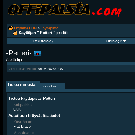
Offipalsta.COM
>
Käyttäjälista
Käyttäjän "-Petteri-" profiili
Rekisteröidy
Offiblogit
-Petteri-
Aloittelija
Viimeisin aktiviteetti:
05.08.2026
07:07
Tietoa minusta
Lisätietoja
Tietoa käyttäjästä -Petteri-
Kotipaikka
Oulu
Autoiluun liittyvät lisätiedot
Käyttöauto
Fiat bravo
Maastoauto