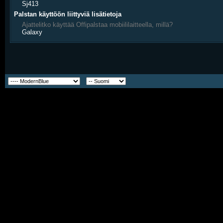
Sj413
Palstan käyttöön liittyviä lisätietoja
Ajattelitko käyttää Offipalstaa mobiililaitteella, millä?
Galaxy