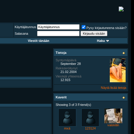
Käyttäjätunnus
Pysy kirjautuneena sisään?
Salasana
Viestit tänään
Haku
Tietoja
Syntymäpäivä
September 28
Rekisteröitynyt
21.02.2004
Viestejä yhteensä
12.915
Näytä lisää tietoja
Kaverit
Showing 3 of 3 Friend(s)
vaiskitin
mxä
123124