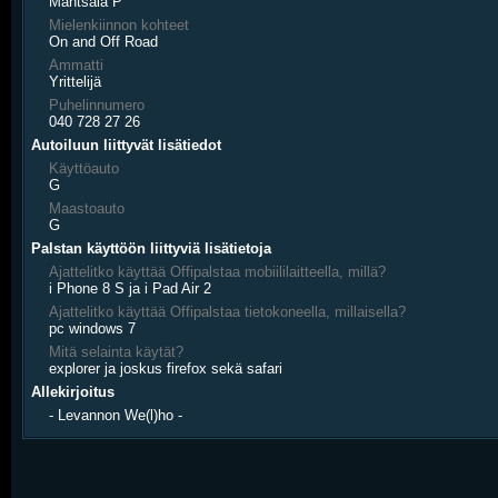
Mäntsälä P
Mielenkiinnon kohteet
On and Off Road
Ammatti
Yrittelijä
Puhelinnumero
040 728 27 26
Autoiluun liittyvät lisätiedot
Käyttöauto
G
Maastoauto
G
Palstan käyttöön liittyviä lisätietoja
Ajattelitko käyttää Offipalstaa mobiililaitteella, millä?
i Phone 8 S ja i Pad Air 2
Ajattelitko käyttää Offipalstaa tietokoneella, millaisella?
pc windows 7
Mitä selainta käytät?
explorer ja joskus firefox sekä safari
Allekirjoitus
- Levannon We(l)ho -