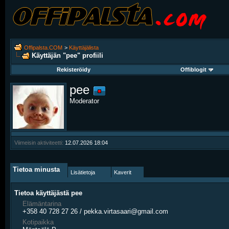
Offipalsta.COM
>
Käyttäjälista
Käyttäjän "pee" profiili
Rekisteröidy
Offiblogit
pee
Moderator
Viimeisin aktiviteetti:
12.07.2026
18:04
Tietoa minusta
Lisätietoja
Kaverit
Tietoa käyttäjästä pee
Elämäntarina
+358 40 728 27 26 / pekka.virtasaari@gmail.com
Kotipaikka