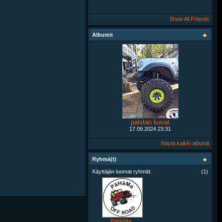
Show All Friends
Albumit
palstan kuvat
17.09.2024
23:31
Näytä kaikki albumit
Ryhmä(t)
Käyttäjän luomat ryhmät:
(1)
PäHäMa