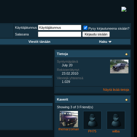
Käyttäjätunnus
Pysy kirjautuneena sisään?
Salasana
Viestit tänään
Haku
Tietoja
Syntymäpäivä
July 20
Rekisteröitynyt
23.02.2010
Viestejä yhteensä
1.029
Näytä lisää tietoja
Kaverit
Showing 3 of 3 Friend(s)
themarzoman
PH75
wilba