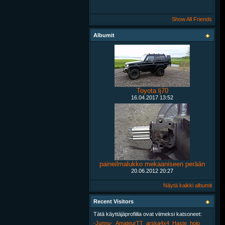
Show All Friends
Albumit
Toyota lj70
16.04.2017
13:52
paineilmalukko mekaaniseen perään
20.06.2012
20:27
Näytä kaikki albumit
Recent Visitors
Tätä käyttäjäprofiilia ovat viimeksi katsoneet:
-Junnu-
AmateurTT
arska4x4
Haste
hojo