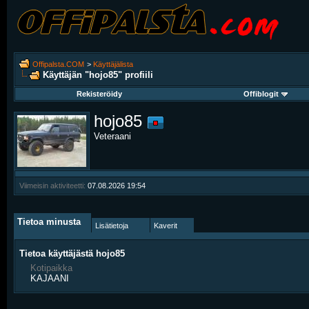
Offipalsta.COM
>
Käyttäjälista
Käyttäjän "hojo85" profiili
Rekisteröidy
Offiblogit
hojo85
Veteraani
Viimeisin aktiviteetti:
07.08.2026
19:54
Tietoa minusta
Lisätietoja
Kaverit
Tietoa käyttäjästä hojo85
Kotipaikka
KAJAANI