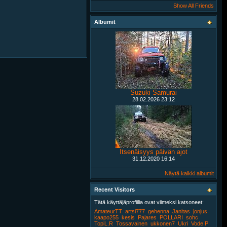
Show All Friends
Albumit
Suzuki Samurai
28.02.2026
23:12
Itsenäisyys päivän ajot
31.12.2020
16:14
Näytä kaikki albumit
Recent Visitors
Tätä käyttäjäprofiilia ovat viimeksi katsoneet:
AmateurTT
artsi777
gehenna
Janitas
jonjus
kaapo255
kesis
Pajares
POLLARI
sohc
TopiL.R
Tossavainen
ukkonen7
Ukri
Vode P