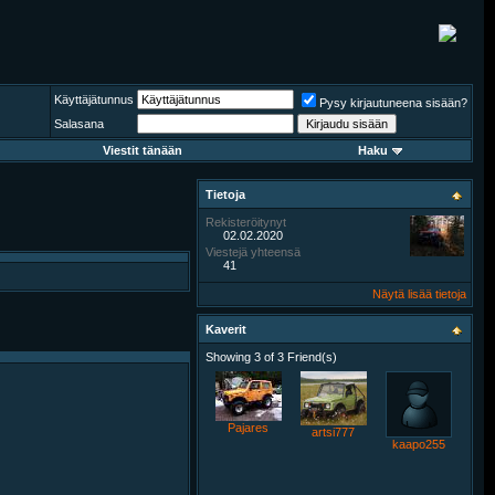
Käyttäjätunnus
Pysy kirjautuneena sisään?
Salasana
Viestit tänään
Haku
Tietoja
Rekisteröitynyt
02.02.2020
Viestejä yhteensä
41
Näytä lisää tietoja
Kaverit
Showing 3 of 3 Friend(s)
Pajares
artsi777
kaapo255