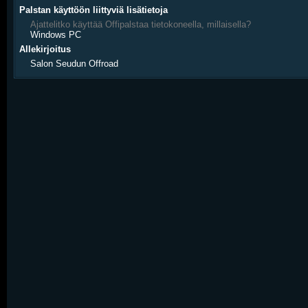
Palstan käyttöön liittyviä lisätietoja
Ajattelitko käyttää Offipalstaa tietokoneella, millaisella?
Windows PC
Allekirjoitus
Salon Seudun Offroad