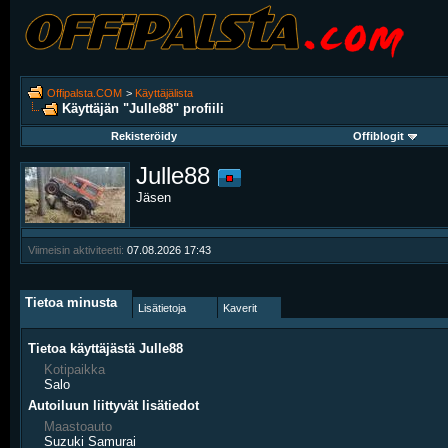
Offipalsta.COM
>
Käyttäjälista
Käyttäjän "Julle88" profiili
Rekisteröidy
Offiblogit
Julle88
Jäsen
Viimeisin aktiviteetti:
07.08.2026
17:43
Tietoa minusta
Lisätietoja
Kaverit
Tietoa käyttäjästä Julle88
Kotipaikka
Salo
Autoiluun liittyvät lisätiedot
Maastoauto
Suzuki Samurai