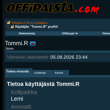
Offipalsta.COM
>
Käyttäjälista
Käyttäjän "Tommi.R" profiili
Rekisteröidy
Offiblogit
Yhtei
Tommi.R
Jäsen
Viimeisin aktiviteetti:
05.08.2026
23:44
Tietoa minusta
Lisätietoja
Kaverit
Tietoa käyttäjästä Tommi.R
Kotipaikka
Lemi
Ammatti