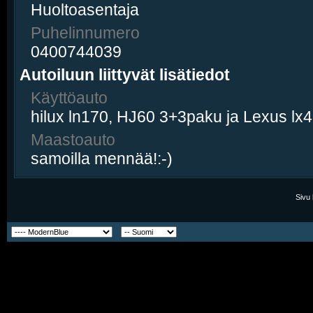
Huoltoasentaja
Puhelinnumero
0400744039
Autoiluun liittyvät lisätiedot
Käyttöauto
hilux ln170, HJ60 3+3paku ja Lexus lx
Maastoauto
samoilla mennää!:-)
Sivu 