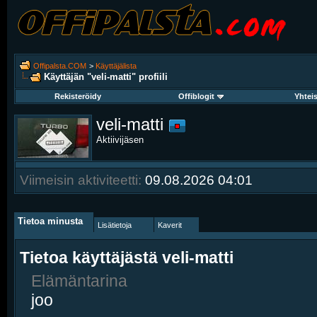
Offipalsta.COM
>
Käyttäjälista
Käyttäjän "veli-matti" profiili
Rekisteröidy
Offiblogit
Yhtei
veli-matti
Aktiivijäsen
Viimeisin aktiviteetti:
09.08.2026
04:01
Tietoa minusta
Lisätietoja
Kaverit
Tietoa käyttäjästä veli-matti
Elämäntarina
joo