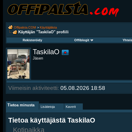
Offipalsta.COM
>
Käyttäjälista
Käyttäjän "TaskilaO" profiili
Rekisteröidy
Offiblogit
Yhtei
TaskilaO
Jäsen
Viimeisin aktiviteetti:
05.08.2026
18:58
Tietoa minusta
Lisätietoja
Kaverit
Tietoa käyttäjästä TaskilaO
Kotipaikka