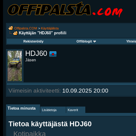
Offipalsta.COM
>
Käyttäjälista
Käyttäjän "HDJ60" profiili
Rekisteröidy
Offiblogit
Yhtei
HDJ60
Jäsen
Viimeisin aktiviteetti:
10.09.2025
20:00
Tietoa minusta
Lisätietoja
Kaverit
Tietoa käyttäjästä HDJ60
Kotipaikka