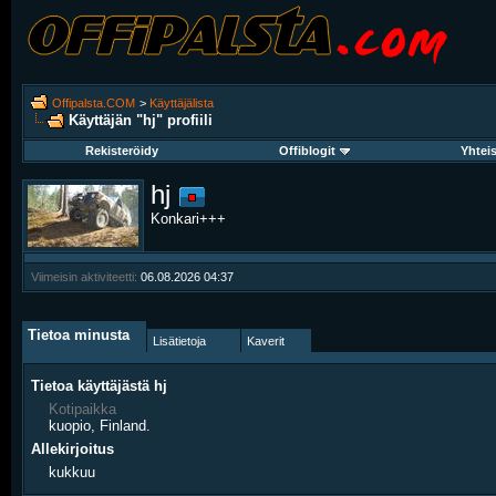
Offipalsta.COM
>
Käyttäjälista
Käyttäjän "hj" profiili
Rekisteröidy
Offiblogit
Yhtei
hj
Konkari+++
Viimeisin aktiviteetti:
06.08.2026
04:37
Tietoa minusta
Lisätietoja
Kaverit
Tietoa käyttäjästä hj
Kotipaikka
kuopio, Finland.
Allekirjoitus
kukkuu