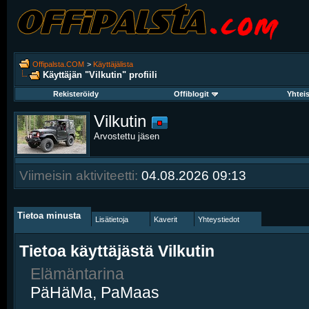
Offipalsta.COM
>
Käyttäjälista
Käyttäjän "Vilkutin" profiili
Rekisteröidy
Offiblogit
Yhtei
Vilkutin
Arvostettu jäsen
Viimeisin aktiviteetti:
04.08.2026
09:13
Tietoa minusta
Lisätietoja
Kaverit
Yhteystiedot
Tietoa käyttäjästä Vilkutin
Elämäntarina
PäHäMa, PaMaas