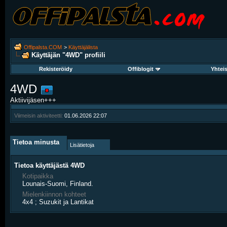
Offipalsta.COM
>
Käyttäjälista
Käyttäjän "4WD" profiili
Rekisteröidy
Offiblogit
Yhtei
4WD
Aktiivijäsen+++
Viimeisin aktiviteetti:
01.06.2026
22:07
Tietoa minusta
Lisätietoja
Tietoa käyttäjästä 4WD
Kotipaikka
Lounais-Suomi, Finland.
Mielenkiinnon kohteet
4x4 ; Suzukit ja Lantikat